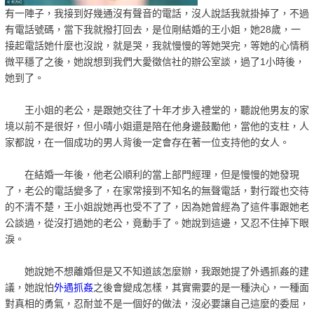
有一陣子，我接到好幾通沒有聲音的電話，沒人說話我就掛掉了，不過
有電話號碼，當下我就撥打回去，是位剛結婚的王小姐，她28歲，一
接起電話她什麼也沒說，就是哭，我就慢慢的等她哭完，等她的心情稍
微平穩了之後，她說想到我們大愛徵信社的辦公室談，過了1小時後，
她到了。
王小姐的老公，是跟她交往了十年才步入禮堂的，聽說他男友的家
境以前不是很好，但小晴小姐還是陪在他身邊鼓勵他，當他的支柱，人
家都說，在一個成功的男人背後一定會存在著一位支持他的女人。
在結婚一年後，他老公順利的當上部門經理，但是慢慢的她發現
了，老公的電話變多了，在家常接到不知名的無聲電話，對行蹤也交待
的不清不楚，王小姐說她再也受不了了，因為她曾經為了這件事跟她老
公談過，從沒打過她的老公，竟動手了。她說到這邊，又忍不住掉下眼
淚。
她說她不想離婚但是又不知道該怎麼辦，我跟她提了外遇抓姦的建
議，她說怕
外遇抓姦
之後會變成怎樣，其實需要的是一種決心，一種面
對真相的勇氣，忍耐並不是一個好的做法，沒必要讓自己這麼的委屈，