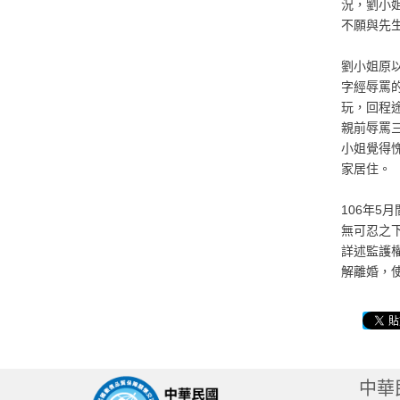
況，劉小
不願與先
劉小姐原
字經辱罵
玩，回程
親前辱罵
小姐覺得
家居住。
106年
無可忍之
詳述監護
解離婚，
中華