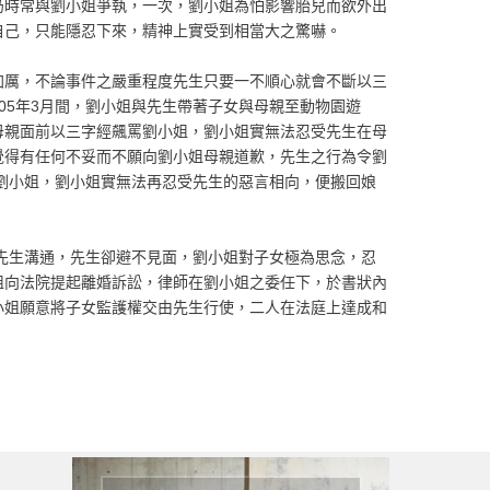
仍時常與劉小姐爭執，一次，劉小姐為怕影響胎兒而欲外出
自己，只能隱忍下來，精神上實受到相當大之驚嚇。
加厲，不論事件之嚴重程度先生只要一不順心就會不斷以三
05年3月間，劉小姐與先生帶著子女與母親至動物園遊
母親面前以三字經飆罵劉小姐，劉小姐實無法忍受先生在母
覺得有任何不妥而不願向劉小姐母親道歉，先生之行為令劉
罵劉小姐，劉小姐實無法再忍受先生的惡言相向，便搬回娘
與先生溝通，先生卻避不見面，劉小姐對子女極為思念，忍
姐向法院提起離婚訴訟，律師在劉小姐之委任下，於書狀內
小姐願意將子女監護權交由先生行使，二人在法庭上達成和