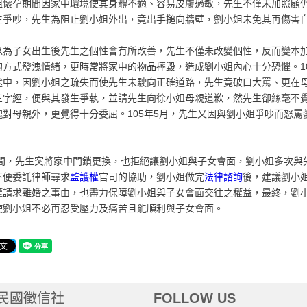
姐懷孕期間因家中環境使其身體不適、容易皮膚過敏，先生不僅未加照顧
生爭吵，先生為阻止劉小姐外出，竟出手搥向牆壁，劉小姐未免其再傷害
以為子女出生後先生之個性會有所改善，先生不僅未改變個性，反而變本
的方式發洩情緒，更時常將家中的物品摔毀，造成劉小姐內心十分恐懼。1
途中，因劉小姐之疏失而使先生未駛向正確道路，先生竟破口大罵、更在
三字經，便與其發生爭執，並請先生向徐小姐母親道歉，然先生卻絲毫不
愧對母親外，更覺得十分委屈。105年5月，先生又因與劉小姐爭吵而怒
5月間，先生突將家中門鎖更換，也拒絕讓劉小姐與子女會面，劉小姐多次
下便委託律師尋求
監護權
官司的協助，劉小姐做完
法律諮詢
後，建議劉小
權請求離婚之事由，也盡力保障劉小姐與子女會面交往之權益，最終，劉
使劉小姐不必再忍受壓力及痛苦且能順利與子女會面。
民國徵信社
FOLLOW US