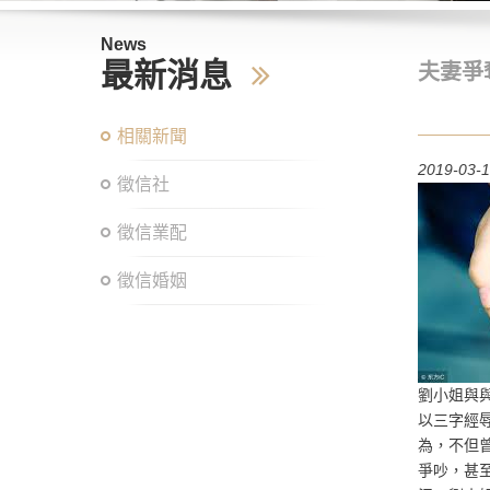
News
最新消息
夫妻爭
相關新聞
2019-03-
徵信社
徵信業配
徵信婚姻
劉小姐與
以三字經
為，不但
爭吵，甚