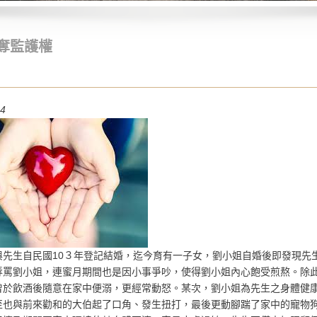
奪監護權
14
與先生自民國10３年登記結婚，迄今育有一子女，劉小姐自婚後即發現先
辱罵劉小姐，連蜜月期間也是因小事爭吵，使得劉小姐內心飽受煎熬。除
曾於飲酒後隨意在家中便溺，更經常動怒。某次，劉小姐為先生之身體健
至也與前來勸和的大伯起了口角、發生扭打，最後更動腳踹了家中的寵物