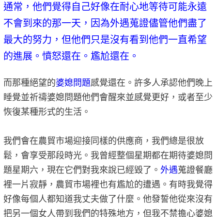
通常，他們覺得自己好像在耐心地等待可能永遠
不會到來的那一天，因為外遇蒐證儘管他們盡了
最大的努力，但他們只是沒有看到他們一直希望
的進展。憤怒還在。尷尬還在。
而那種絕望的
婆媳問題
感覺還在。許多人承認他們晚上
睡覺並祈禱婆媳問題他們會醒來並感覺更好，或者至少
恢復某種形式的生活。
我們會在農貿市場迎接同樣的供應商，我們總是很放
鬆，會享受那段時光。我曾經整個星期都在期待婆媳問
題星期六，現在它們對我來說已經毀了。
外遇
蒐證餐廳
裡一片寂靜，農貿市場裡也有尷尬的遭遇。有時我覺得
好像每個人都知道我丈夫做了什麼。他發誓他從來沒有
把另一個女人帶到我們的特殊地方，但我不禁擔心婆媳