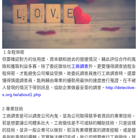
1.全程保密
但要確認對方的信用度、資本額和過去的營運情況，藉此評估合作的風
險和獲取利益多寡，除了委託徵信社
工商調查
外，更要懂得調查過程全
程保密，才能避免公司權益受損，故委託調查員進行工商調查時，還要
懂得慎選調查員，能夠藉由專業的優勢用最快的速度進行蒐證，在不被
人發現的情況下得到訊息，協助企業做最妥善的調查。
http://detective-
s.org.tw/about1.php
2.專業技術
工商調查是可以調查公司內鬼，並為公司取得競爭者資訊的專業技術，
若是想要讓公司體系壯大，工商徵信是不可或缺的輔助技術，只是這樣
的技術，並非一般企業可以做到，若沒有累積豐富的調查經驗，或是擅
長剖析事情的邏輯，其實無法確切完成，故公司想要進行工商徵信，就