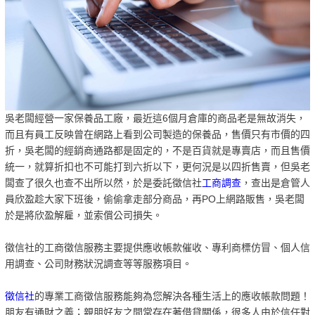
吳老闆經營一家保養品工廠，最近這6個月倉庫的商品老是無故消失，
而且有員工反映曾在網路上看到公司製造的保養品，售價只有市價的四
折，吳老闆的經銷商通路都是固定的，不是百貨就是專賣店，而且售價
統一，就算折扣也不可能打到六折以下，更何況是以四折售賣，但吳老
闆查了很久也查不出所以然，於是委託徵信社
工商調查
，查出是倉管人
員欣盈趁大家下班後，偷偷拿走部分商品，再PO上網路販售，吳老闆
於是將欣盈解雇，並索償公司損失。
徵信社的工商徵信服務主要提供應收帳款催收、專利商標仿冒、個人信
用調查、公司財務狀況調查等等服務項目。
徵信社
的專業工商徵信服務能夠為您解決各種生活上的應收帳款問題！
朋友有通財之義；親朋好友之間常存在著借貸關係，很多人由於信任對